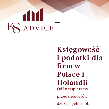
Przejdź
do
treści
Księgowość
i podatki dla
firm w
Polsce i
Holandii
Od lat wspieramy
przedsiębiorców
działających na obu